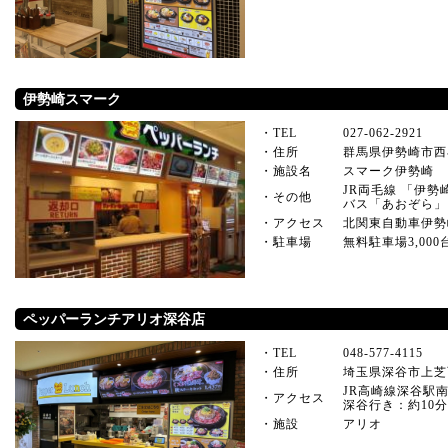
伊勢崎スマーク
・TEL
027-062-2921
・住所
群馬県伊勢崎市西
・施設名
スマーク伊勢崎
JR両毛線 「伊
・その他
バス「あおぞら」
・アクセス
北関東自動車伊勢崎
・駐車場
無料駐車場3,000
ペッパーランチアリオ深谷店
・TEL
048-577-4115
・住所
埼玉県深谷市上芝西
JR高崎線深谷駅
・アクセス
深谷行き：約10
・施設
アリオ