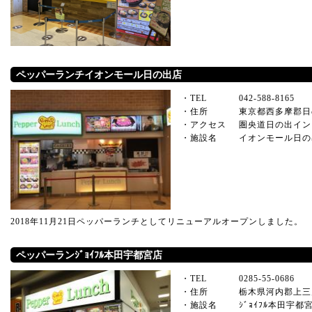
ペッパーランチイオンモール日の出店
・TEL
042-588-8165
・住所
東京都西多摩郡日
・アクセス
圏央道日の出イン
・施設名
イオンモール日の
2018年11月21日ペッパーランチとしてリニューアルオープンしました。
ペッパーランｼﾞｮｲﾌﾙ本田宇都宮店
・TEL
0285-55-0686
・住所
栃木県河内郡上三川
・施設名
ｼﾞｮｲﾌﾙ本田宇都