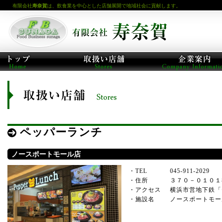
有限会社
寿奈賀
は、飲食業を中心とした店舗展開で地域社会に貢献します。
ペッパーランチ
ノースポートモール店
・TEL
045-911-2029
・住所
３７０－０１０１
・アクセス
横浜市営地下鉄「
・施設名
ノースポートモー