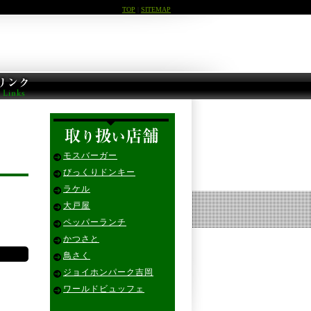
TOP
|
SITEMAP
モスバーガー
びっくりドンキー
ラケル
大戸屋
ペッパーランチ
かつさと
鳥さく
ジョイホンパーク吉岡
ワールドビュッフェ